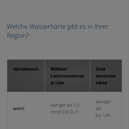
Welche Wasserhärte gibt es in Ihrer
Region?
Härtebereich
Millimol
Grad
Calciumcarbonat
deutscher
je Liter
Härte
weniger
weniger als 1,5
weich
als
mmol CaCO₃/l
8,4 °dH