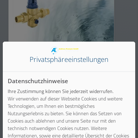
Privatsphäre­einstellungen
Druckminderer
Durch Druckminderer wird es möglich, den
Trinkwasserdruck im Haus trotz
Datenschutzhinweise
unterschiedlicher Drücke auf der
Ihre Zustimmung können Sie jederzeit widerrufen.
Eingangsseite auf ein gleichmäßiges
Wir verwenden auf dieser Webseite Cookies und weitere
Niveau zu regeln. Ist der Druck zu hoch,
Technologien, um Ihnen ein bestmögliches
wirkt sich das negativ auf den
Nutzungserlebnis zu bieten. Sie können das Setzen von
Wasserverbrauch und die
Cookies auch ablehnen und unsere Seite nur mit den
Geräuschentwicklung in den Armaturen
technisch notwendigen Cookies nutzen. Weitere
aus. Weiterer Vorteil: Schäden durch
Informationen, sowie eine detaillierte Übersicht der Cookies