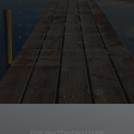
Sie pflegen und schonen Ihre Haut und Ihr Haar
Sie reduzieren Ihre Kosten für Wasch- und
Putzmittel
Sie senken Ihren Reinigungsaufwand
Ihre Wäsche bleibt länger weiß und wird
kuschelweich
Sie genießen saubereres Trinkwasser direkt aus
dem Wasserhahn und sparen sich das lästige
Schleppen von Wasserkisten
Eine gleichbleibend hohe