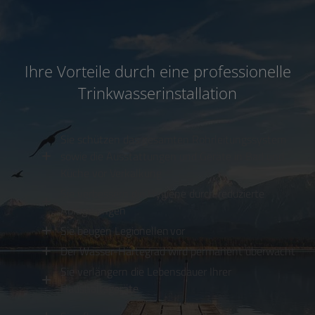
Ihre Vorteile durch eine professionelle
Trinkwasserinstallation
Sie schützen das gesamten Rohrleitungssystem
sowie die Ausstattungen und Geräte in Bad und
Küche vor Verkalkung
Sie verbessern die Hygiene durch reduzierte
Ablagerungen
Sie beugen Legionellen vor
Der Wasser-Härtegrad wird permanent überwacht
Sie verlängern die Lebensdauer Ihrer
Haushaltsgeräte